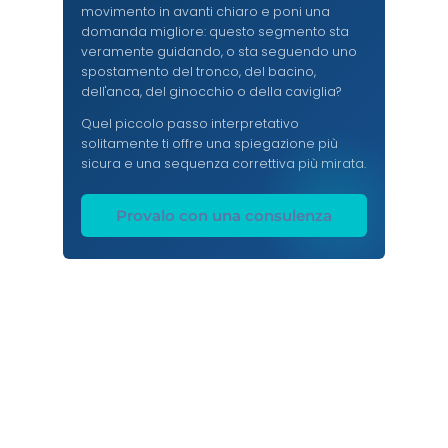
movimento in avanti chiaro e poni una
domanda migliore: questo segmento sta
veramente guidando, o sta seguendo uno
spostamento del tronco, del bacino,
dell'anca, del ginocchio o della caviglia?
Quel piccolo passo interpretativo
solitamente ti offre una spiegazione più
sicura e una sequenza correttiva più mirata.
Provalo con una consulenza