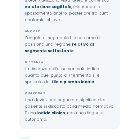
Biotonix utilizza la vista laterale come suo
valutazione sagittale
, misurando lo
spostamento antero-posteriore tra punti
anatomici chiave.
ANGOLO
L'angolo di segmento ti dice come si
posiziona una regione
relativo al
segmento sottostante
.
DISTANZA
La distanza dall'asse verticale indica
quanto quel punto di riferimento si è
spostato dal
filo a piombo ideale
.
GUARDRAIL
Una deviazione segnalata significa che il
paziente si discosta dalla media normativa.
È una
indizio clinico
, non una diagnosi
autonoma.