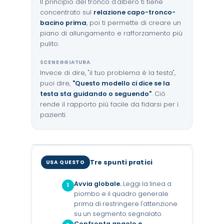
Il principio del tronco d'albero ti tiene
concentrato sul
relazione capo-tronco-
bacino prima
, poi ti permette di creare un
piano di allungamento e rafforzamento più
pulito.
SCENEGGIATURA
Invece di dire, "il tuo problema è la testa",
puoi dire,
"Questo modello ci dice se la
testa sta guidando o seguendo"
. Ciò
rende il rapporto più facile da fidarsi per i
pazienti.
Tre spunti pratici
USA QUESTO
Avvia globale.
Leggi la linea a
1
piombo e il quadro generale
prima di restringere l'attenzione
su un segmento segnalato.
Confronta angolo e