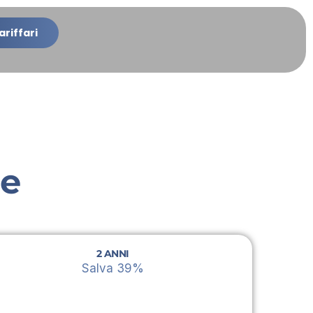
ariffari
ne
2 ANNI
Salva 39%