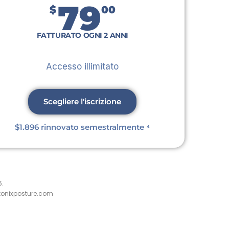
79
$
00
FATTURATO OGNI 2 ANNI
Accesso illimitato
Scegliere l'iscrizione
$1.896 rinnovato semestralmente ⁴
6.
otonixposture.com