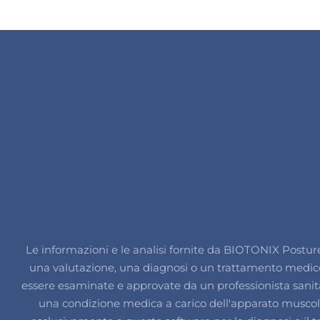
Le informazioni e le analisi fornite da BIOTONIX Postur
una valutazione, una diagnosi o un trattamento medico p
essere esaminate e approvate da un professionista sanitar
una condizione medica a carico dell'apparato muscolo-s