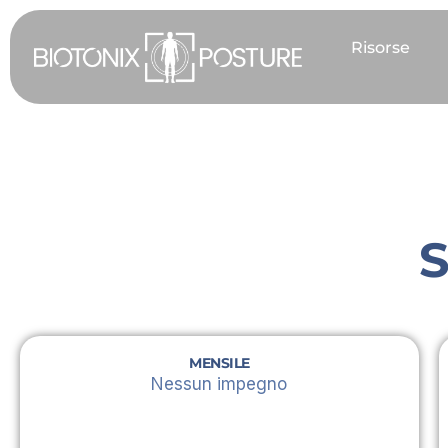
Vai
al
Risorse
contenuto
S
MENSILE
Nessun impegno