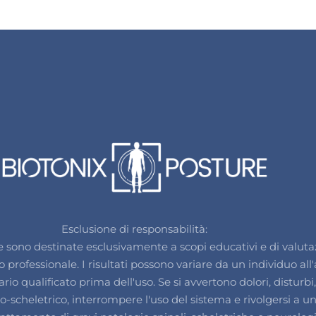
Esclusione di responsabilità:
e sono destinate esclusivamente a scopi educativi e di valuta
rofessionale. I risultati possono variare da un individuo al
io qualificato prima dell'uso. Se si avvertono dolori, disturb
cheletrico, interrompere l'uso del sistema e rivolgersi a un 