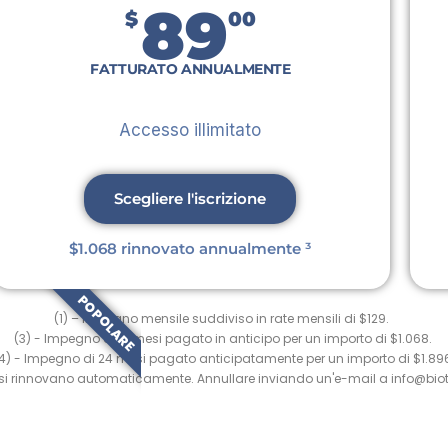
89
$
00
FATTURATO ANNUALMENTE
Accesso illimitato
Scegliere l'iscrizione
$1.068 rinnovato annualmente ³
POPOLARE
(1) – Impegno mensile suddiviso in rate mensili di $129.
(3) - Impegno di 12 mesi pagato in anticipo per un importo di $1.068.
4) - Impegno di 24 mesi pagato anticipatamente per un importo di $1.89
oni si rinnovano automaticamente. Annullare inviando un'e-mail a info@bi