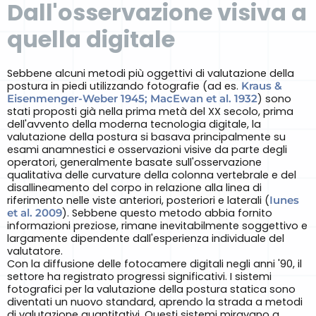
Dall'osservazione visiva a
quella digitale
Sebbene alcuni metodi più oggettivi di valutazione della
postura in piedi utilizzando fotografie (ad es.
Kraus &
Eisenmenger-Weber 1945; MacEwan et al. 1932
) sono
stati proposti già nella prima metà del XX secolo, prima
dell'avvento della moderna tecnologia digitale, la
valutazione della postura si basava principalmente su
esami anamnestici e osservazioni visive da parte degli
operatori, generalmente basate sull'osservazione
qualitativa delle curvature della colonna vertebrale e del
disallineamento del corpo in relazione alla linea di
riferimento nelle viste anteriori, posteriori e laterali (
Iunes
et al. 2009
). Sebbene questo metodo abbia fornito
informazioni preziose, rimane inevitabilmente soggettivo e
largamente dipendente dall'esperienza individuale del
valutatore.
Con la diffusione delle fotocamere digitali negli anni '90, il
settore ha registrato progressi significativi. I sistemi
fotografici per la valutazione della postura statica sono
diventati un nuovo standard, aprendo la strada a metodi
di valutazione quantitativi. Questi sistemi miravano a