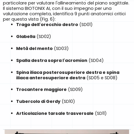
particolare per valutare l'allineamento del piano sagittale.
Il sistema BIOTONIX AI, con il suo impegno per una
valutazione completa, identifica 9 punti anatomici critici
per questa vista (Fig. 6):
Trago dell'orecchio destro
(SD01)
Glabella
(SD02)
Metà del mento
(SD03)
Spalla destra sopra l'acromion
(SD04)
Spina iliaca posterosuperiore destra e spina
iliaca anterosuperiore destra
(SD05 e SD08)
Trocantere maggiore
(SD09)
Tubercolo di Gerdy
(SD10)
Articolazione tarsale trasversale
(SD11)