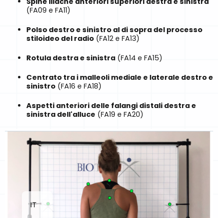
Spine iliache anteriori superiori destra e sinistra
(FA09 e FA11)
Polso destro e sinistro al di sopra del processo
stiloideo del radio
(FA12 e FA13)
Rotula destra e sinistra
(FA14 e FA15)
Centrato tra i malleoli mediale e laterale destro e
sinistro
(FA16 e FA18)
Aspetti anteriori delle falangi distali destra e
sinistra dell'alluce
(FA19 e FA20)
FR
EN
IT