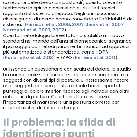
correzione delle deviazioni posturali", questo brevetto
testimonia lo spirito pionieristico e i risultati tecnici
raggiunti dal sistema all'epoca. Negli anni successivi,
diversi gruppi di ricerca hanno convalidato l'affidabilità del
sistema.
(Harrison et al. 2008
,
2007
;
Janik et al. 2007
;
Normand et al. 2007
,
2002
).
Questa metodologia brevettata ha stabilito un nuovo
standard nel mondo dell'analisi biomeccanica, segnando
il passaggio da metodi puramente manuali ad approcci
più automatizzati e standardizzati, come il DIPA.
(Furlanetto et al. 2012
) e SAPO
(Ferreira et al. 2011
).
Utilizzando un questionario con scala del dolore, lo studio
ha anche analizzato l'incidenza del dolore corporeo tra i
soggetti con diversi tipi di postura. È interessante notare
che i soggetti con una postura ideale hanno riportato
punteggi di dolore inferiori rispetto agli individui con altre
categorie di postura. Questo risultato evidenzia
l'importanza di mantenere una postura corretta per
ridurre il rischio di dolore e disagio.
Il problema: la sfida di
identificare i punti