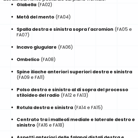
Glabella
(FA02)
Metà del mento
(FA04)
Spalla destra e sinistra sopra l'acromion
(FA05 e
FA07)
Incavo giugulare
(FA06)
Ombelico
(FA08)
Spine iliache anteriori superiori destra e sinistra
(FA09 e FA11)
Polso destro e sinistro al di sopra del processo
stiloideo del radio
(FA12 e FA13)
Rotula destra e sinistra
(FA14 e FA15)
Centrato tra i malleoli mediale e laterale destro e
sinistro
(FA16 e FA18)
Aspetti anteriori delle falangi distali destra e