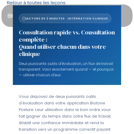
Aller
Retour à toutes les leçons
au
contenu
LECTURE DE 2 MINUTES · INTÉGRATION CLINIQUE
Consultation rapide vs. Consultation
complète :
Quand utiliser chacun dans votre
clinique
Deux puissants outils d'évaluation, un flux de travail
transparent. Voici exactement quand — et pourquoi
— utiliser chacun d'eux.
Vous disposez de deux puissants outils
d'évaluation dans votre application Biotonix
Posture. Leur utilisation dans le bon ordre vous
fait gagner du temps dans votre flux de travail,
établit une confiance immédiate et rend la
transition vers un programme correctif payant