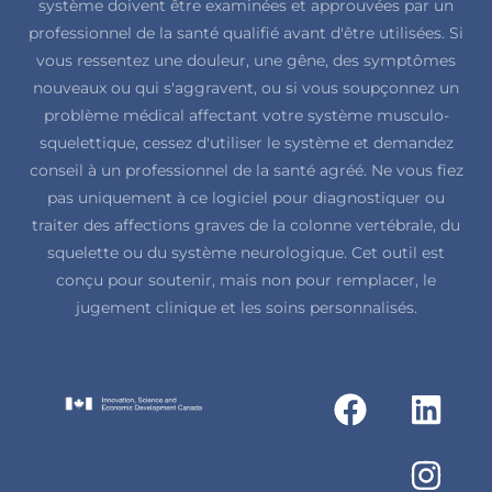
système doivent être examinées et approuvées par un
professionnel de la santé qualifié avant d'être utilisées. Si
vous ressentez une douleur, une gêne, des symptômes
nouveaux ou qui s'aggravent, ou si vous soupçonnez un
problème médical affectant votre système musculo-
squelettique, cessez d'utiliser le système et demandez
conseil à un professionnel de la santé agréé. Ne vous fiez
pas uniquement à ce logiciel pour diagnostiquer ou
traiter des affections graves de la colonne vertébrale, du
squelette ou du système neurologique. Cet outil est
conçu pour soutenir, mais non pour remplacer, le
jugement clinique et les soins personnalisés.
F
L
I
a
i
n
c
n
s
e
k
t